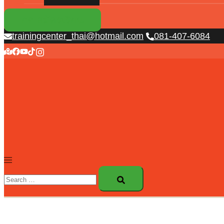
กด สมัครเรียน
trainingcenter_thai@hotmail.com
081-407-6084
Toggle
menu
Search…