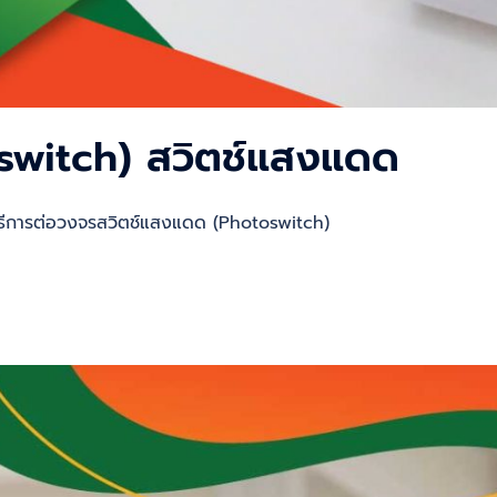
toswitch) สวิตช์แสงแดด
 วิธีการต่อวงจรสวิตช์แสงแดด (Photoswitch)