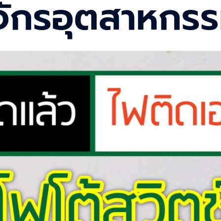
งจักรอุตสาหกร