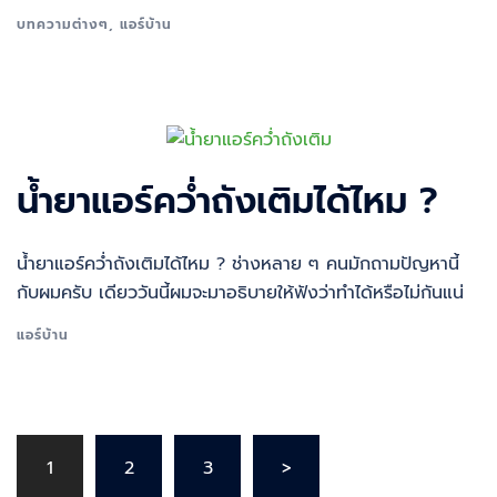
บทความต่างๆ
,
แอร์บ้าน
น้ำยาแอร์คว่ำถังเติมได้ไหม ?
น้ำยาแอร์คว่ำถังเติมได้ไหม ? ช่างหลาย ๆ คนมักถามปัญหานี้
กับผมครับ เดียววันนี้ผมจะมาอธิบายให้ฟังว่าทำได้หรือไม่กันแน่
แอร์บ้าน
Posts
1
2
3
>
pagination