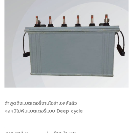
ถ้าพูดถึงแบตเตอรี่งานโซล่าเซลล์แล้ว
คงหนีไม่พ้นแบตเตอรี่แบบ Deep cycle
.