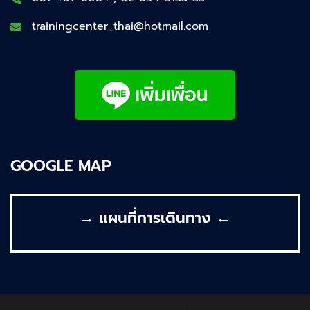
trainingcenter_thai@hotmail.com
GOOGLE MAP
→ แผนที่การเดินทาง ←