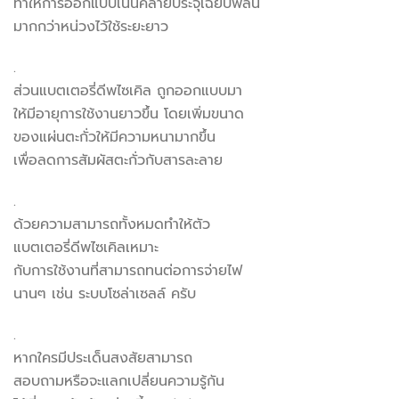
ทำให้การออกแบบเน้นคลายประจุเฉียบพลัน
มากกว่าหน่วงไว้ใช้ระยะยาว
.
ส่วนแบตเตอรี่ดีพไซเคิล ถูกออกแบบมา
ให้มีอายุการใช้งานยาวขึ้น โดยเพิ่มขนาด
ของแผ่นตะกั่วให้มีความหนามากขึ้น
เพื่อลดการสัมผัสตะกั่วกับสารละลาย
.
ด้วยความสามารถทั้งหมดทำให้ตัว
แบตเตอรี่ดีพไซเคิลเหมาะ
กับการใช้งานที่สามารถทนต่อการจ่ายไฟ
นานๆ เช่น ระบบโซล่าเซลล์ ครับ
.
หากใครมีประเด็นสงสัยสามารถ
สอบถามหรือจะแลกเปลี่ยนความรู้กัน