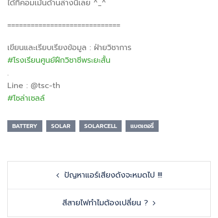
ได้ที่คอมเม้นด้านล่างนี้เลย
^_^
=============================
เขียนและเรียบเรียงข้อมูล : ฝ่ายวิชาการ
#
โรงเรียนศูนย์ฝึกวิชาชีพระยะสั้น
.
Line : @tsc-th
#
โซล่าเซลล์
BATTERY
SOLAR
SOLARCELL
แบตเตอรี่
Post
ปัญหาแอร์เสียงดังจะหมดไป !!!
navigation
สีสายไฟทำไมต้องเปลี่ยน ?